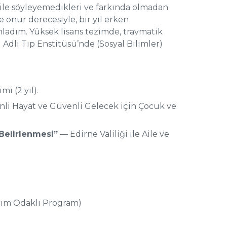
 bile söyleyemedikleri ve farkında olmadan
e onur derecesiyle, bir yıl erken
mladım. Yüksek lisans tezimde, travmatik
 Adli Tıp Enstitüsü’nde (Sosyal Bilimler)
i (2 yıl).
i Hayat ve Güvenli Gelecek için Çocuk ve
Belirlenmesi”
— Edirne Valiliği ile Aile ve
arım Odaklı Program)