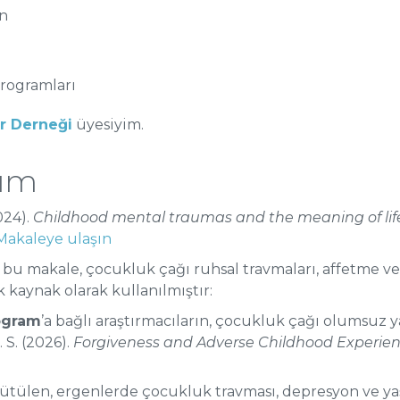
on
programları
ar Derneği
üyesiyim.
rım
024).
Childhood mental traumas and the meaning of life:
Makaleye ulaşın
bu makale, çocukluk çağı ruhsal travmaları, affetme ve y
 kaynak olarak kullanılmıştır:
ogram
’a bağlı araştırmacıların, çocukluk çağı olumsuz yaş
 S. (2026).
Forgiveness and Adverse Childhood Experienc
ülen, ergenlerde çocukluk travması, depresyon ve yaşam