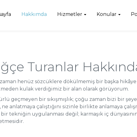
sayfa
Hakkımda
Hizmetler
Konular
Po
uğçe Turanlar Hakkınd
ğu zaman henüz sözcüklere dökülmemiş bir başka hikâye
e etmeden kulak verdiğimiz bir alan olarak görüyorum.
türlü geçmeyen bir sıkışmışlık; çoğu zaman bizi bir şeye 
 ne anlatmaya çalıştığını sizinle birlikte anlamaya çalış
, bir tekniğin uygulanması değil; karmaşık iç dünyasını
etmesidir.