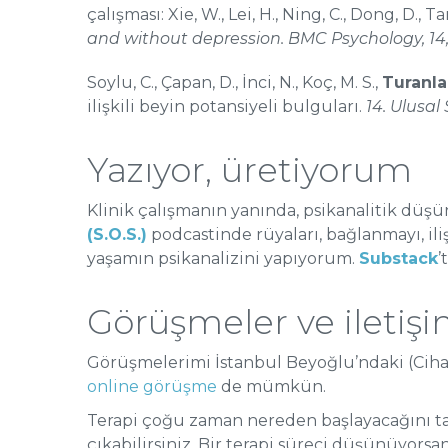
çalışması: Xie, W., Lei, H., Ning, C., Dong, D., Ta
and without depression. BMC Psychology, 14,
Soylu, C., Çapan, D., İnci, N., Koç, M. S.,
Turanlar
ilişkili beyin potansiyeli bulguları.
14. Ulusal
Yazıyor, üretiyorum
Klinik çalışmanın yanında, psikanalitik düşü
(S.O.S.)
podcastinde rüyaları, bağlanmayı, ili
yaşamın psikanalizini yapıyorum.
Substack
’
Görüşmeler ve iletiş
Görüşmelerimi İstanbul Beyoğlu’ndaki (Cihan
online görüşme
de mümkün.
Terapi çoğu zaman nereden başlayacağını tam
çıkabilirsiniz. Bir terapi süreci düşünüyorsa