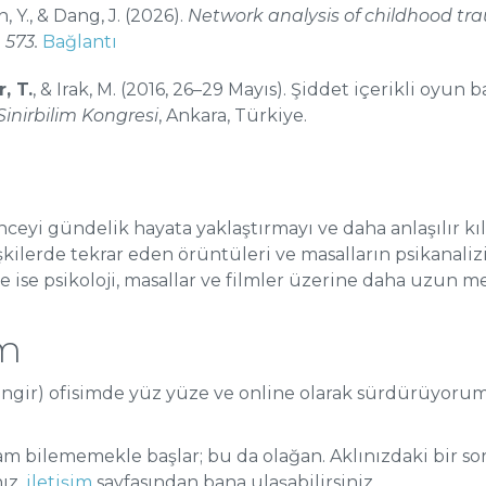
n, Y., & Dang, J. (2026).
Network analysis of childhood tr
 573.
Bağlantı
, T.
, & Irak, M. (2016, 26–29 Mayıs). Şiddet içerikli oyun b
 Sinirbilim Kongresi
, Ankara, Türkiye.
nceyi gündelik hayata yaklaştırmayı ve daha anlaşılır k
şkilerde tekrar eden örüntüleri ve masalların psikanaliz
te ise psikoloji, masallar ve filmler üzerine daha uzun m
im
gir) ofisimde yüz yüze ve online olarak sürdürüyorum;
 bilememekle başlar; bu da olağan. Aklınızdaki bir soru
nız,
iletişim
sayfasından bana ulaşabilirsiniz.