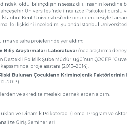
ındaki oldu: bilinçdışının sessiz dili, insanın kendine
hçeşehir Üniversitesi’nde (İngilizce Psikoloji) burslu v
ı İstanbul Kent Üniversitesi’nde onur derecesiyle tama
 ile ilişkisini inceledim. Şu anda İstanbul Üniversitesi
ırma ve saha projelerinde yer aldım:
e Biliş Araştırmaları Laboratuvarı
’nda araştırma deneyim
 Destekli Polislik Şube Müdürlüğü’nün ÇOGEP “Güvenl
apsamında, proje asistanı (2013–2014).
iski Bulunan Çocukların Kriminojenik Faktörlerinin 
012–2013).
lerden ve akredite mesleki derneklerden aldım.
zuklukları ve Dinamik Psikoterapi (Temel Program ve Akt
nalize Giriş Seminerleri