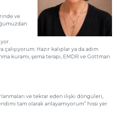
erinde ve
kluğumuzdan
yor.
 çalışıyorum. Hazır kalıplar ya da adım
ğlanma kuramı, şema terapi, EMDR ve Gottman
orlanmaları ve tekrar eden ilişki döngüleri,
kendimi tam olarak anlayamıyorum” hissi yer