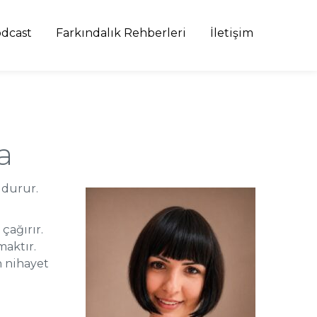
dcast
Farkındalık Rehberleri
İletişim
a
 durur.
çağırır.
maktır.
n nihayet