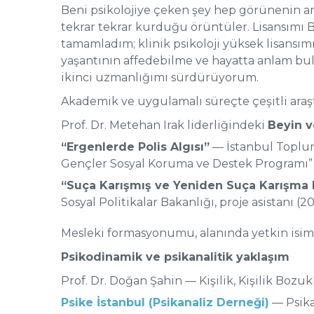
Beni psikolojiye çeken şey hep görünenin ard
tekrar tekrar kurduğu örüntüler. Lisansımı Ba
tamamladım; klinik psikoloji yüksek lisansım
yaşantının affedebilme ve hayatta anlam bulma
ikinci uzmanlığımı sürdürüyorum.
Akademik ve uygulamalı süreçte çeşitli araşt
Prof. Dr. Metehan Irak liderliğindeki
Beyin v
“Ergenlerde Polis Algısı”
— İstanbul Toplum
Gençler Sosyal Koruma ve Destek Programı” k
“Suça Karışmış ve Yeniden Suça Karışma R
Sosyal Politikalar Bakanlığı, proje asistanı (2
Mesleki formasyonumu, alanında yetkin isim
Psikodinamik ve psikanalitik yaklaşım
Prof. Dr. Doğan Şahin — Kişilik, Kişilik Bo
Psike İstanbul (Psikanaliz Derneği)
— Psika