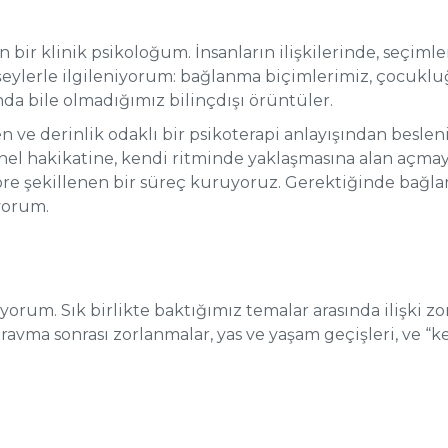
an bir klinik psikoloğum. İnsanların ilişkilerinde, seçiml
 şeylerle ilgileniyorum: bağlanma biçimlerimiz, çocu
da bile olmadığımız bilinçdışı örüntüler.
ve derinlik odaklı bir psikoterapi anlayışından besleni
nel hakikatine, kendi ritminde yaklaşmasına alan açmaya
 göre şekillenen bir süreç kuruyoruz. Gerektiğinde ba
ıyorum.
şıyorum. Sık birlikte baktığımız temalar arasında ilişki z
ravma sonrası zorlanmalar, yas ve yaşam geçişleri, ve “