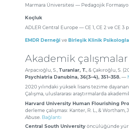
Marmara Üniversitesi — Pedagojik Formasy
Koçluk
ADLER Central Europe — CE 1, CE 2 ve CE 3 
EMDR Derneği
ve
Birleşik Klinik Psikologl
Akademik çalışmala
Arpacıoğlu, S.,
Turanlar, T.
, & Çakıroğlu, S. (2
Psychiatria Danubina, 36(3–4), 351–358.
—
2020 yılındaki yüksek lisans tezime dayanan 
Çalışma, uluslararası araştırmalarda akademik
Harvard University Human Flourishing Pr
derleme çalışması: Kanter, R. L., & Wortham, J.
Abuse.
Bağlantı
Central South University
öncülüğünde yürüt