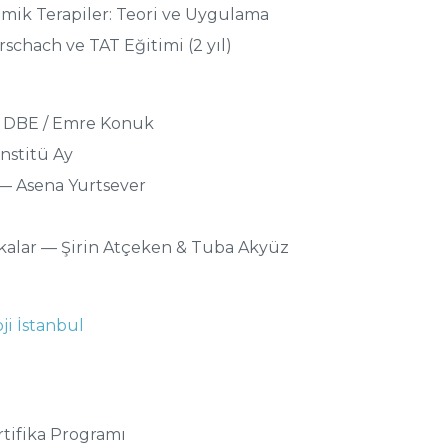
mik Terapiler: Teori ve Uygulama
schach ve TAT Eğitimi (2 yıl)
— DBE / Emre Konuk
nstitü Ay
— Asena Yurtsever
kalar — Şirin Atçeken & Tuba Akyüz
ji İstanbul
rtifika Programı