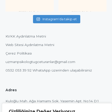
Instagram'da takip et
KVKK Aydınlatma Metni
Web Sitesi Aydınlatma Metni
Çerez Politikası
uzmanpsikologtugceturanlar@gmail.com
0532 053 39 92
WhatsApp üzerinden ulaşabilirsiniz
Adres
Kuloğlu Mah. Ağa Hamamı Sok. Yasemin Apt. No:14 D:1
Beyoğlu / İstanbul
Gizliliğinize Değer Veriyoruz