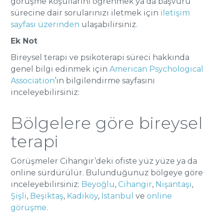
görüşme koşullarını öğrenmek ya da başvuru
sürecine dair sorularınızı iletmek için
iletişim
sayfası üzerinden
ulaşabilirsiniz.
Ek Not
Bireysel terapi ve psikoterapi süreci hakkında
genel bilgi edinmek için
American Psychological
Association
’ın bilgilendirme sayfasını
inceleyebilirsiniz:
Bölgelere göre bireysel
terapi
Görüşmeler Cihangir’deki ofiste yüz yüze ya da
online sürdürülür. Bulunduğunuz bölgeye göre
inceleyebilirsiniz:
Beyoğlu
,
Cihangir
,
Nişantaşı
,
Şişli
,
Beşiktaş
,
Kadıköy
,
İstanbul
ve
online
görüşme
.