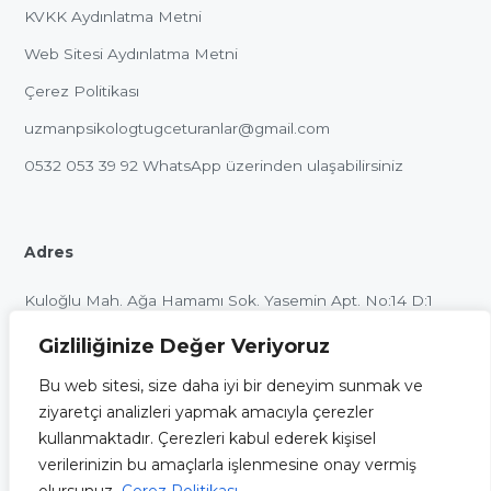
KVKK Aydınlatma Metni
Web Sitesi Aydınlatma Metni
Çerez Politikası
uzmanpsikologtugceturanlar@gmail.com
0532 053 39 92
WhatsApp üzerinden ulaşabilirsiniz
Adres
Kuloğlu Mah. Ağa Hamamı Sok. Yasemin Apt. No:14 D:1
Beyoğlu / İstanbul
Gizliliğinize Değer Veriyoruz
Bu web sitesi, size daha iyi bir deneyim sunmak ve
ziyaretçi analizleri yapmak amacıyla çerezler
kullanmaktadır. Çerezleri kabul ederek kişisel
Bu internet sitesinin içeriği ve uygulamaları, sadece
verilerinizin bu amaçlarla işlenmesine onay vermiş
bilgilendirme ve eğitim amaçlı olup, herhangi bir şekilde tıbbi