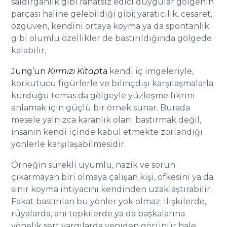
saldırganlık gibi rahatsız edici duygular gölgenin
parçası haline gelebildiği gibi; yaratıcılık, cesaret,
özgüven, kendini ortaya koyma ya da spontanlık
gibi olumlu özellikler de bastırıldığında gölgede
kalabilir.
Jung’un
Kırmızı Kitap
ta
kendi iç imgeleriyle,
korkutucu figürlerle ve bilinçdışı karşılaşmalarla
kurduğu temas da gölgeyle yüzleşme fikrini
anlamak için güçlü bir örnek sunar. Burada
mesele yalnızca karanlık olanı bastırmak değil,
insanın kendi içinde kabul etmekte zorlandığı
yönlerle karşılaşabilmesidir.
Örneğin sürekli uyumlu, nazik ve sorun
çıkarmayan biri olmaya çalışan kişi, öfkesini ya da
sınır koyma ihtiyacını kendinden uzaklaştırabilir.
Fakat bastırılan bu yönler yok olmaz; ilişkilerde,
rüyalarda, ani tepkilerde ya da başkalarına
yönelik sert yargılarda yeniden görünür hale